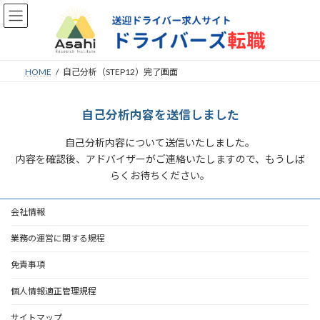
コ
ナ
ン
ビ
テ
ゲ
ン
ー
ツ
シ
HOME
自己分析（STEP12）完了画面
へ
ョ
ス
ン
キ
に
自己分析内容を送信しました
ッ
移
プ
動
自己分析内容について送信いたしました。
内容を確認後、アドバイザーがご連絡いたしますので、もうしば
らくお待ちください。
会社情報
業務の運営に関する規程
免責事項
個人情報適正管理規程
サイトマップ