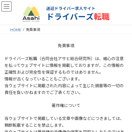
コ
ナ
ン
ビ
テ
ゲ
ン
ー
ツ
シ
HOME
免責事項
へ
ョ
ス
ン
キ
に
免責事項
ッ
移
プ
動
ドライバーズ転職（合同会社アサヒ総合研究所）は、細心の注意
を払ってウェブサイトに情報を掲載しておりますが、この情報の
正確性および完全性を保証するものではありません。
情報が古くなっていることもございます。
当ウェブサイトに掲載された内容によって生じた損害等の一切の
責任を負いかねますのでご了承ください。
著作権について
当ウェブサイトで掲載している文章や画像などにつきましては、
無断転載することを禁止します。
当ウェブサイトは著作権や肖像権の侵害を目的としたものではあ